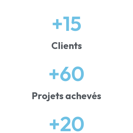
+
15
Clients
+
60
Projets achevés
+
20